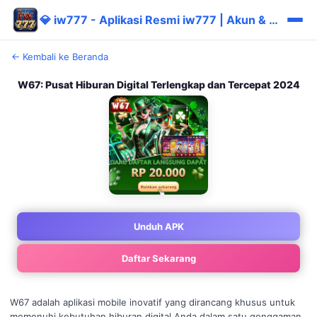
💎 iw777 - Aplikasi Resmi iw777 | Akun & App Terbaru
← Kembali ke Beranda
W67: Pusat Hiburan Digital Terlengkap dan Tercepat 2024
Unduh APK
Daftar Sekarang
W67 adalah aplikasi mobile inovatif yang dirancang khusus untuk
memenuhi kebutuhan hiburan digital Anda dalam satu genggaman.