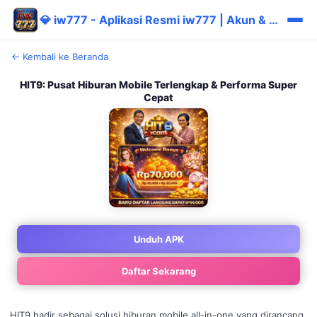
💎 iw777 - Aplikasi Resmi iw777 | Akun & App Terbaru
← Kembali ke Beranda
HIT9: Pusat Hiburan Mobile Terlengkap & Performa Super
Cepat
Unduh APK
Daftar Sekarang
HIT9 hadir sebagai solusi hiburan mobile all-in-one yang dirancang