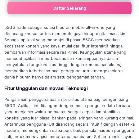
Daftar Sekarang
55GG hadir sebagai solusi hiburan mobile all-in-one yang
dirancang khusus untuk memenuhi gaya hidup digital masa kini.
Sebagai aplikasi yang menonjol di pasar, 55GG menawarkan
ekosistem konten yang kaya, mulai dari fitur interaktif hingga
pembaruan informasi secara real-time. Keunggulan utama yang
membuat aplikasi ini berbeda adalah kemampuannya dalam
menyatukan fungsionalitas tinggi dengan kemudahan akses,
memberikan kebebasan bagi pengguna untuk mengeksplorasi
dunia hiburan hanya dalam satu genggaman tangan.
Fitur Unggulan dan Inovasi Teknologi
Pengalaman pengguna adalah prioritas utama bagi pengembang
55GG. Aplikasi ini dibangun dengan mesin pengolah data terbaru
yang menjamin waktu pemuatan sangat cepat dan stabilitas
koneksi yang luar biasa, bahkan pada jaringan yang kurang optimal.
Antarmuka pengguna (UI) dirancang secara intuitif dengan estetika
modern, memungkinkan siapa pun, baik pemula maupun pengguna
ahli, untuk menavigasi menu tanpa hambatan. Setiap transisi layar