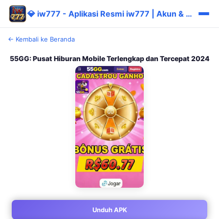
💎 iw777 - Aplikasi Resmi iw777 | Akun & App Terbaru
← Kembali ke Beranda
55GG: Pusat Hiburan Mobile Terlengkap dan Tercepat 2024
Unduh APK